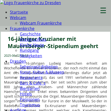
☰
Startseite
Webcam
Webcam Frauenkirche
Frauenkirche
Geschichte
16-jähriger Kruzianer mit
Wiederaufbau
Kirche Heute
Mauersberger-Stipendium geehrt
Rundgang
Neuigkeiten
2025-06-02 08:58
Dresden
Mit dem 16-jährigen Ludwig Haenchen erhielt am
Sehenswürdigkeiten
Wochenende ein aktiver Kruzianer, der noch nicht einmal das
Kunst, Kultur & Museen
Amt des Chorpräfekten ausübt (allerdings dafür jetzt ab
Restaurants
Sommer vorgesehen ist), das seit 1991 verliehene Rudolf-
Mauersberger-Stipendium. Der seit sechs Jahren zum über
Bars & Cafe´s
800 Jahre alten Knaben- und Männerchor zählende
Biergärten
Haenchen ist der Enkel eines bekannten Dirigenten und
Hotels
spielt schon bravourös die Orgel. Mauersberger-Stipendiaten
Pensionen
sorgen immer wieder für Furore in der Musikwelt. So der in
Tourismus
Radebeul geborene Ex-Kruzianer und Mauersberger-
Ausflüge
Stipendiat Hermes Helfricht, welcher nach Kapellmeister-