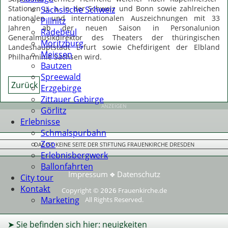
Stationen u. a. in der Schweiz und Bonn sowie zahlreichen
Sächsische Schweiz
nationalen und internationalen Auszeichnungen mit 33
Pillnitz
Jahren ab der neuen Saison in Personalunion
Radebeul
Generalmusikdirektor des Theaters der thüringischen
Moritzburg
Landeshauptstadt Erfurt sowie Chefdirigent der Elbland
Meissen
Philharminie Sachsen wird.
Bautzen
Spreewald
Zurück
Erzgebirge
Zittauer Gebirge
ANZEIGEN
Görlitz
Erlebnisse
Schmalspurbahn
Zoo
DAS IST KEINE SEITE DER STIFTUNG FRAUENKIRCHE DRESDEN
Erlebnisbergwerk
Ballonfahrten
Impressum
Datenschutz
❖
City tour
Kontakt
Copyright ©
Frauenkirche.de
2026
Marketing
All Rights Reserved.
➤ Sie befinden sich hier: neuigkeiten