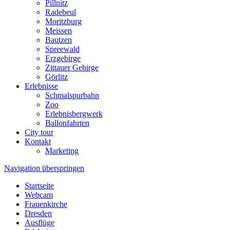
Pillnitz
Radebeul
Moritzburg
Meissen
Bautzen
Spreewald
Erzgebirge
Zittauer Gebirge
Görlitz
Erlebnisse
Schmalspurbahn
Zoo
Erlebnisbergwerk
Ballonfahrten
City tour
Kontakt
Marketing
Navigation überspringen
Startseite
Webcam
Frauenkirche
Dresden
Ausflüge