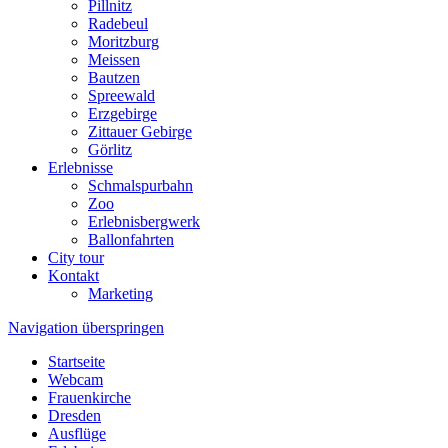
Pillnitz
Radebeul
Moritzburg
Meissen
Bautzen
Spreewald
Erzgebirge
Zittauer Gebirge
Görlitz
Erlebnisse
Schmalspurbahn
Zoo
Erlebnisbergwerk
Ballonfahrten
City tour
Kontakt
Marketing
Navigation überspringen
Startseite
Webcam
Frauenkirche
Dresden
Ausflüge