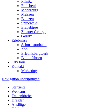
Pillnitz
Radebeul
Moritzburg
Meissen
Bautzen
Spreewald
Erzgebirge
Zittauer Gebirge
Görlitz
Erlebnisse
Schmalspurbahn
Zoo
Erlebnisbergwerk
Ballonfahrten
City tour
Kontakt
Marketing
Navigation überspringen
Startseite
Webcam
Frauenkirche
Dresden
Ausflüge