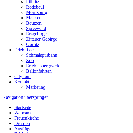
Pillnitz
Radebeul
Moritzburg
Meissen
Bautzen
Spreewald
Erzgebirge
Zittauer Gebirge
Görlitz
Erlebnisse
Schmalspurbahn
Zoo
Erlebnisbergwerk
Ballonfahrten
City tour
Kontakt
Marketing
Navigation überspringen
Startseite
Webcam
Frauenkirche
Dresden
Ausflüge