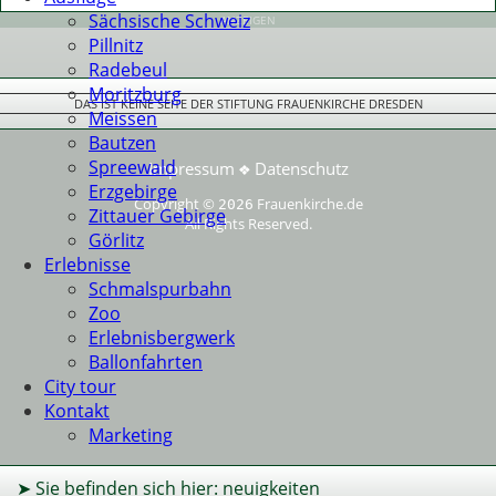
Sächsische Schweiz
ANZEIGEN
Pillnitz
Radebeul
Moritzburg
DAS IST KEINE SEITE DER STIFTUNG FRAUENKIRCHE DRESDEN
Meissen
Bautzen
Spreewald
Impressum
Datenschutz
❖
Erzgebirge
Copyright ©
Frauenkirche.de
2026
Zittauer Gebirge
All Rights Reserved.
Görlitz
Erlebnisse
Schmalspurbahn
Zoo
Erlebnisbergwerk
Ballonfahrten
City tour
Kontakt
Marketing
➤ Sie befinden sich hier: neuigkeiten