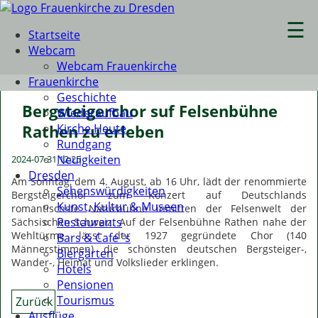
☰
Startseite
Webcam
Webcam Frauenkirche
Frauenkirche
Geschichte
Bergsteigerchor suf Felsenbühne
Wiederaufbau
Kirche Heute
Rathen zu erleben
Rundgang
Neuigkeiten
2024-07-31 12:25
Dresden
Am Sonntag, dem 4. August, ab 16 Uhr, lädt der renommierte
Sehenswürdigkeiten
Bergsteigerchor zum Konzert auf Deutschlands
Kunst, Kultur & Museen
romantischste Naturbühne inmitten der Felsenwelt der
Restaurants
Sächsischen Schweiz. Auf der Felsenbühne Rathen nahe der
Wehltürme lässt der 1927 gegründete Chor (140
Bars & Cafe´s
Männerstimmen) die schönsten deutschen Bergsteiger-,
Biergärten
Wander-, Heimat und Volkslieder erklingen.
Hotels
Pensionen
Tourismus
Zurück
Ausflüge