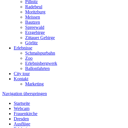
Pillnitz
Radebeul
Moritzburg
Meissen
Bautzen
Spreewald
Erzgebirge
Zittauer Gebirge
Görlitz
Erlebnisse
Schmalspurbahn
Zoo
Erlebnisbergwerk
Ballonfahrten
City tour
Kontakt
Marketing
Navigation überspringen
Startseite
Webcam
Frauenkirche
Dresden
Ausflüge