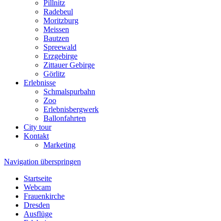
Pillnitz
Radebeul
Moritzburg
Meissen
Bautzen
Spreewald
Erzgebirge
Zittauer Gebirge
Görlitz
Erlebnisse
Schmalspurbahn
Zoo
Erlebnisbergwerk
Ballonfahrten
City tour
Kontakt
Marketing
Navigation überspringen
Startseite
Webcam
Frauenkirche
Dresden
Ausflüge