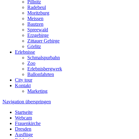
Pillnitz
Radebeul
Moritzburg
Meissen
Bautzen
Spreewald
Erzgebirge
Zittauer Gebirge
Görlitz
Erlebnisse
Schmalspurbahn
Zoo
Erlebnisbergwerk
Ballonfahrten
City tour
Kontakt
Marketing
Navigation überspringen
Startseite
Webcam
Frauenkirche
Dresden
Ausflüge