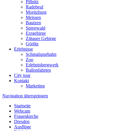
Pillnitz
Radebeul
Moritzburg
Meissen
Bautzen
Spreewald
Erzgebirge
Zittauer Gebirge
Görlitz
Erlebnisse
Schmalspurbahn
Zoo
Erlebnisbergwerk
Ballonfahrten
City tour
Kontakt
Marketing
Navigation überspringen
Startseite
Webcam
Frauenkirche
Dresden
Ausflüge