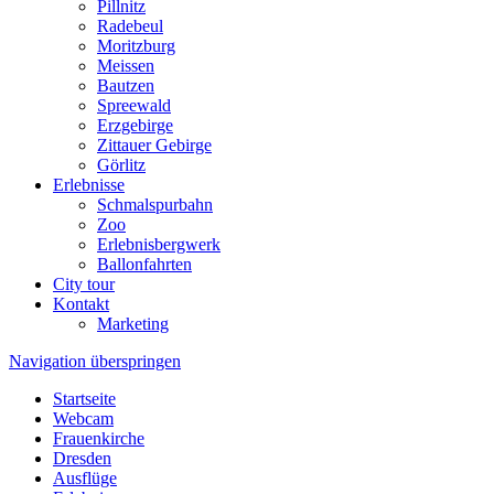
Pillnitz
Radebeul
Moritzburg
Meissen
Bautzen
Spreewald
Erzgebirge
Zittauer Gebirge
Görlitz
Erlebnisse
Schmalspurbahn
Zoo
Erlebnisbergwerk
Ballonfahrten
City tour
Kontakt
Marketing
Navigation überspringen
Startseite
Webcam
Frauenkirche
Dresden
Ausflüge