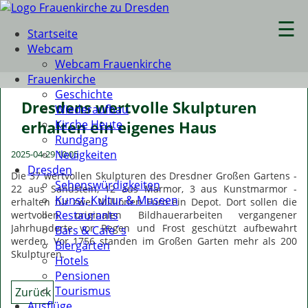
☰
Startseite
Webcam
Webcam Frauenkirche
Frauenkirche
Geschichte
Dresdens wertvolle Skulpturen
Wiederaufbau
Kirche Heute
erhalten ein eigenes Haus
Rundgang
Neuigkeiten
2025-04-29 10:05
Dresden
Die 37 wertvollen Skulpturen des Dresdner Großen Gartens -
Sehenswürdigkeiten
22 aus Sandstein, 12 aus Marmor, 3 aus Kunstmarmor -
Kunst, Kultur & Museen
erhalten für zwei Millionen Euro ein Depot. Dort sollen die
Restaurants
wertvollen originalen Bildhauerarbeiten vergangener
Jahrhunderte vor Regen und Frost geschützt aufbewahrt
Bars & Cafe´s
werden. Vor 1756 standen im Großen Garten mehr als 200
Biergärten
Skulpturen.
Hotels
Pensionen
Tourismus
Zurück
Ausflüge