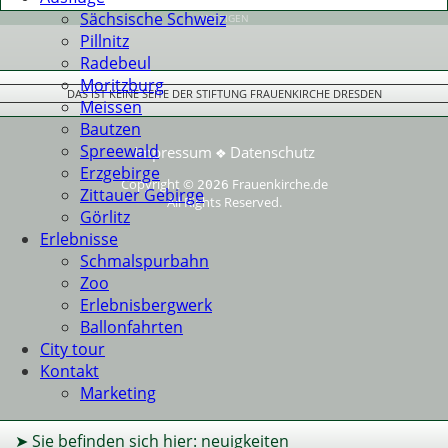
Sächsische Schweiz
ANZEIGEN
Pillnitz
Radebeul
Moritzburg
DAS IST KEINE SEITE DER STIFTUNG FRAUENKIRCHE DRESDEN
Meissen
Bautzen
Spreewald
Impressum
Datenschutz
❖
Erzgebirge
Copyright ©
Frauenkirche.de
2026
Zittauer Gebirge
All Rights Reserved.
Görlitz
Erlebnisse
Schmalspurbahn
Zoo
Erlebnisbergwerk
Ballonfahrten
City tour
Kontakt
Marketing
➤ Sie befinden sich hier: neuigkeiten