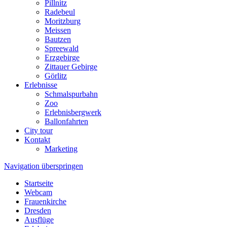
Pillnitz
Radebeul
Moritzburg
Meissen
Bautzen
Spreewald
Erzgebirge
Zittauer Gebirge
Görlitz
Erlebnisse
Schmalspurbahn
Zoo
Erlebnisbergwerk
Ballonfahrten
City tour
Kontakt
Marketing
Navigation überspringen
Startseite
Webcam
Frauenkirche
Dresden
Ausflüge