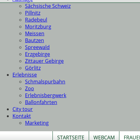
Sächsische Schweiz
Pillnitz
Radebeul
Moritzburg
Meissen
Bautzen
Spreewald
Erzgebirge
Zittauer Gebirge
Görlitz
Erlebnisse
Schmalspurbahn
Zoo
Erlebnisbergwerk
Ballonfahrten
City tour
Kontakt
Marketing
STARTSEITE
WEBCAM
FRAUE