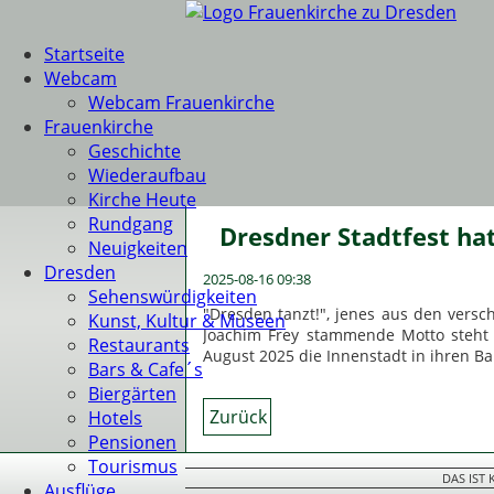
Startseite
Webcam
Webcam Frauenkirche
Frauenkirche
Geschichte
Wiederaufbau
Kirche Heute
Rundgang
Dresdner Stadtfest hat
Neuigkeiten
Dresden
2025-08-16 09:38
Sehenswürdigkeiten
"Dresden tanzt!", jenes aus den vers
Kunst, Kultur & Museen
Joachim Frey stammende Motto steht
Restaurants
August 2025 die Innenstadt in ihren B
Bars & Cafe´s
Biergärten
Zurück
Hotels
Pensionen
Tourismus
DAS IST
Ausflüge