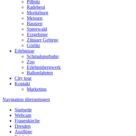
Pillnitz
Radebeul
Moritzburg
Meissen
Bautzen
Spreewald
Erzgebirge
Zittauer Gebirge
Görlitz
Erlebnisse
Schmalspurbahn
Zoo
Erlebnisbergwerk
Ballonfahrten
City tour
Kontakt
Marketing
Navigation überspringen
Startseite
Webcam
Frauenkirche
Dresden
Ausflüge