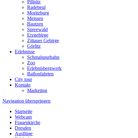
Pillnitz
Radebeul
Moritzburg
Meissen
Bautzen
Spreewald
Erzgebirge
Zittauer Gebirge
Görlitz
Erlebnisse
Schmalspurbahn
Zoo
Erlebnisbergwerk
Ballonfahrten
City tour
Kontakt
Marketing
Navigation überspringen
Startseite
Webcam
Frauenkirche
Dresden
Ausflüge