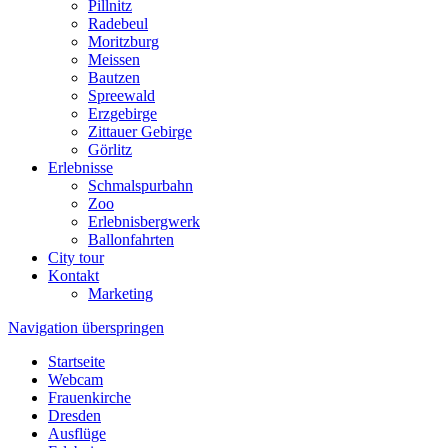
Pillnitz
Radebeul
Moritzburg
Meissen
Bautzen
Spreewald
Erzgebirge
Zittauer Gebirge
Görlitz
Erlebnisse
Schmalspurbahn
Zoo
Erlebnisbergwerk
Ballonfahrten
City tour
Kontakt
Marketing
Navigation überspringen
Startseite
Webcam
Frauenkirche
Dresden
Ausflüge