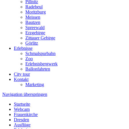
Pillnitz
Radebeul
Moritzburg
Meissen
Bautzen
Spreewald
Erzgebirge
Zittauer Gebirge
Görlitz
Erlebnisse
Schmalspurbahn
Zoo
Erlebnisbergwerk
Ballonfahrten
City tour
Kontakt
Marketing
Navigation überspringen
Startseite
Webcam
Frauenkirche
Dresden
Ausflüge