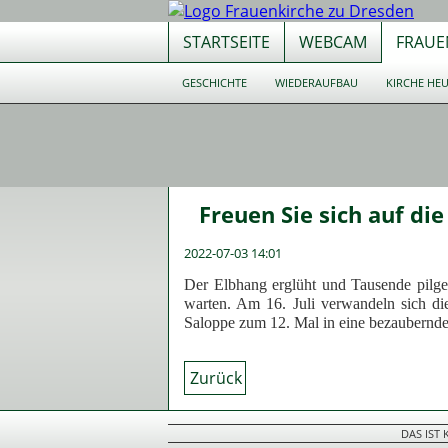
STARTSEITE
WEBCAM
FRAUE
Navigation
GESCHICHTE
WIEDERAUFBAU
KIRCHE HE
überspringen
Navigation
überspringen
Freuen Sie sich auf di
2022-07-03 14:01
Der Elbhang erglüht und Tausende pilge
warten. Am 16. Juli verwandeln sich di
Saloppe zum 12. Mal in eine bezaubernde 
Zurück
DAS IST