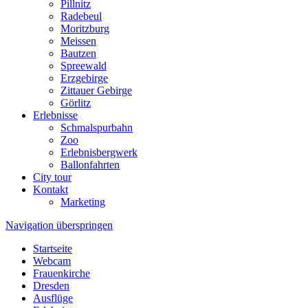
Pillnitz
Radebeul
Moritzburg
Meissen
Bautzen
Spreewald
Erzgebirge
Zittauer Gebirge
Görlitz
Erlebnisse
Schmalspurbahn
Zoo
Erlebnisbergwerk
Ballonfahrten
City tour
Kontakt
Marketing
Navigation überspringen
Startseite
Webcam
Frauenkirche
Dresden
Ausflüge