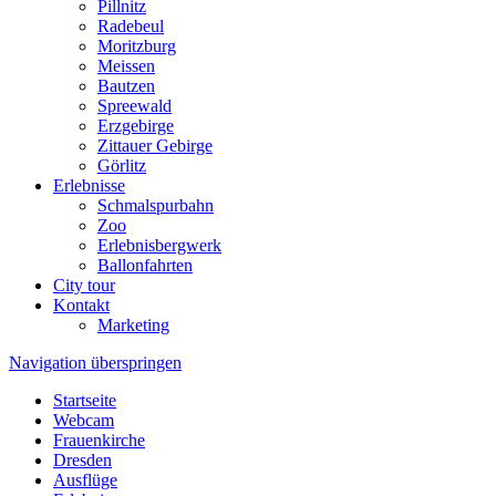
Pillnitz
Radebeul
Moritzburg
Meissen
Bautzen
Spreewald
Erzgebirge
Zittauer Gebirge
Görlitz
Erlebnisse
Schmalspurbahn
Zoo
Erlebnisbergwerk
Ballonfahrten
City tour
Kontakt
Marketing
Navigation überspringen
Startseite
Webcam
Frauenkirche
Dresden
Ausflüge