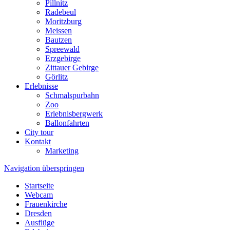
Pillnitz
Radebeul
Moritzburg
Meissen
Bautzen
Spreewald
Erzgebirge
Zittauer Gebirge
Görlitz
Erlebnisse
Schmalspurbahn
Zoo
Erlebnisbergwerk
Ballonfahrten
City tour
Kontakt
Marketing
Navigation überspringen
Startseite
Webcam
Frauenkirche
Dresden
Ausflüge