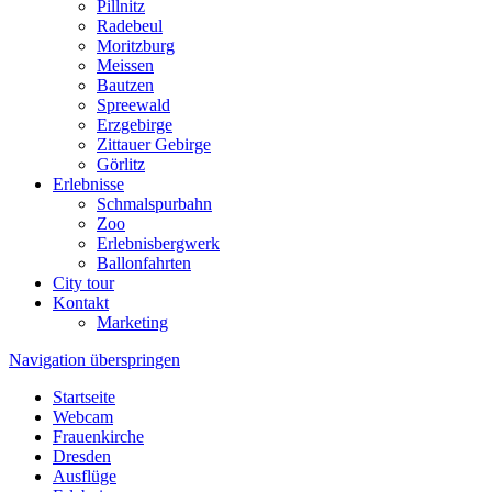
Pillnitz
Radebeul
Moritzburg
Meissen
Bautzen
Spreewald
Erzgebirge
Zittauer Gebirge
Görlitz
Erlebnisse
Schmalspurbahn
Zoo
Erlebnisbergwerk
Ballonfahrten
City tour
Kontakt
Marketing
Navigation überspringen
Startseite
Webcam
Frauenkirche
Dresden
Ausflüge