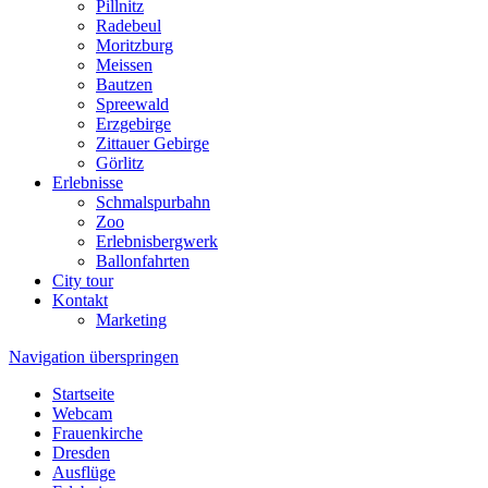
Pillnitz
Radebeul
Moritzburg
Meissen
Bautzen
Spreewald
Erzgebirge
Zittauer Gebirge
Görlitz
Erlebnisse
Schmalspurbahn
Zoo
Erlebnisbergwerk
Ballonfahrten
City tour
Kontakt
Marketing
Navigation überspringen
Startseite
Webcam
Frauenkirche
Dresden
Ausflüge