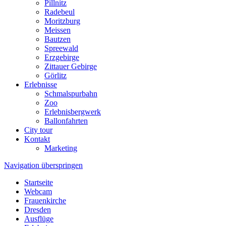
Pillnitz
Radebeul
Moritzburg
Meissen
Bautzen
Spreewald
Erzgebirge
Zittauer Gebirge
Görlitz
Erlebnisse
Schmalspurbahn
Zoo
Erlebnisbergwerk
Ballonfahrten
City tour
Kontakt
Marketing
Navigation überspringen
Startseite
Webcam
Frauenkirche
Dresden
Ausflüge