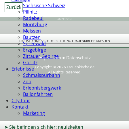
Sächsische Schweiz
Zurück
Pillnitz
Radebeul
ANZEIGEN
Moritzburg
Meissen
Bautzen
DAS IST KEINE SEITE DER STIFTUNG FRAUENKIRCHE DRESDEN
Spreewald
Erzgebirge
Zittauer Gebirge
Impressum
Datenschutz
❖
Görlitz
Copyright ©
Frauenkirche.de
2026
Erlebnisse
All Rights Reserved.
Schmalspurbahn
Zoo
Erlebnisbergwerk
Ballonfahrten
City tour
Kontakt
Marketing
➤ Sie befinden sich hier: neuigkeiten