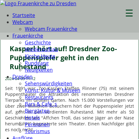
☰
Startseite
Webcam
Webcam Frauenkirche
Frauenkirche
Geschichte
Kasperl hört auf! Dresdner Zoo-
Wiederaufbau
Kirche Heute
Puppenspieler geht in den
Rundgang
Ruhestand
Neuigkeiten
Dresden
2024-04-05 11:12
Sehenswürdigkeiten
Seit 1991 war Zoo-Kasper Steffen Flinner (75) mit seinem
Kunst, Kultur & Museen
Puppentheater die Attraktion des renommierten Dresdner
Restaurants
Tierparks im Großen Garten. Nach 15.000 Vorstellungen vor
Bars & Cafe´s
über zwei Millionen Besuchern hört der Puppenspieler jetzt
Biergärten
auf, geht in den verdienten Ruhestand. Mit mehr als 50
Hotels
Geschichten wie "Äffchen Troll, das seine Jäger an der Nase
herumführt" begeisterte sein Theater. Einen Nachfolger gibt
Pensionen
es noch nicht.
Tourismus
Ausflüge