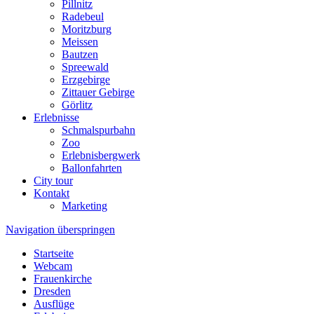
Pillnitz
Radebeul
Moritzburg
Meissen
Bautzen
Spreewald
Erzgebirge
Zittauer Gebirge
Görlitz
Erlebnisse
Schmalspurbahn
Zoo
Erlebnisbergwerk
Ballonfahrten
City tour
Kontakt
Marketing
Navigation überspringen
Startseite
Webcam
Frauenkirche
Dresden
Ausflüge