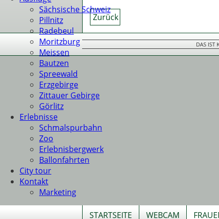
Sächsische Schweiz
Zurück
Pillnitz
Radebeul
Moritzburg
DAS IST
Meissen
Bautzen
Spreewald
Erzgebirge
Zittauer Gebirge
Görlitz
Erlebnisse
Schmalspurbahn
Zoo
Erlebnisbergwerk
Ballonfahrten
City tour
Kontakt
Marketing
STARTSEITE
WEBCAM
FRAUE