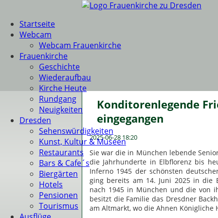
Startseite
Webcam
Webcam Frauenkirche
Frauenkirche
Geschichte
Wiederaufbau
Kirche Heute
Rundgang
Konditorenlegende Fri
Neuigkeiten
eingegangen
Dresden
Sehenswürdigkeiten
2025-06-28 18:20
Kunst, Kultur & Museen
Restaurants
Sie war die in München lebende Senior
die Jahrhunderte in Elbflorenz bis 
Bars & Cafe´s
Inferno 1945 der schönsten deutsche
Biergärten
ging bereits am 14. Juni 2025 in die
Hotels
nach 1945 in München und die von ihr
Pensionen
besitzt die Familie das Dresdner Back
Tourismus
am Altmarkt, wo die Ahnen Königliche 
Ausflüge