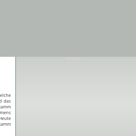
ANZEIGEN
welche
d das
zkamm
hmens
 Heute
tzkamm