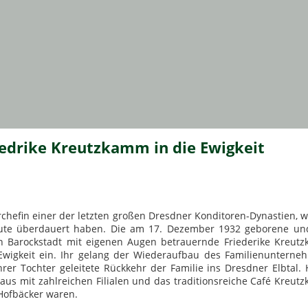
edrike Kreutzkamm in die Ewigkeit
chefin einer der letzten großen Dresdner Konditoren-Dynastien, 
heute überdauert haben. Die am 17. Dezember 1932 geborene un
n Barockstadt mit eigenen Augen betrauernde Friederike Kreut
 Ewigkeit ein. Ihr gelang der Wiederaufbau des Familienunterne
er Tochter geleitete Rückkehr der Familie ins Dresdner Elbtal.
haus mit zahlreichen Filialen und das traditionsreiche Café Kreu
Hofbäcker waren.