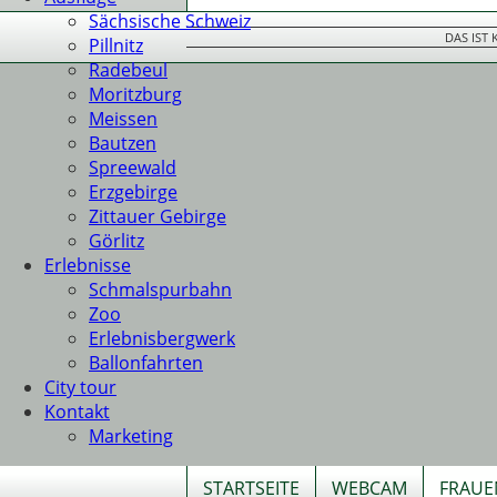
Sächsische Schweiz
DAS IST
Pillnitz
Radebeul
Moritzburg
Meissen
Bautzen
Spreewald
Erzgebirge
Zittauer Gebirge
Görlitz
Erlebnisse
Schmalspurbahn
Zoo
Erlebnisbergwerk
Ballonfahrten
City tour
Kontakt
Marketing
STARTSEITE
WEBCAM
FRAUE