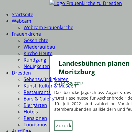
Startseite
Webcam
Webcam Frauenkirche
Frauenkirche
Geschichte
Wiederaufbau
Kirche Heute
Rundgang
Landesbühnen planen E
Neuigkeiten
Moritzburg
Dresden
Sehenswürdigkeiten
2021-12-26 22:17
Kunst, Kultur & Museen
Restaurants
Das barocke Jagdschloss Augusts des
"Drei Haselnüsse für Aschenbrödel" d
Bars & Cafe´s
10. Juli 2022 sind zahlreiche Vorst
Biergärten
atemberaubenden Ballkleidern und fe
Hotels
Pensionen
Tourismus
Zurück
Ausflüge