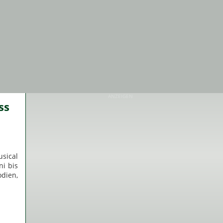
ANZEIGEN
ss
sical
i bis
dien,