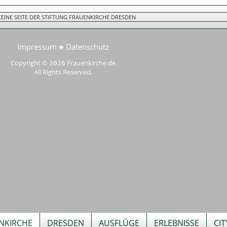
 KEINE SEITE DER STIFTUNG FRAUENKIRCHE DRESDEN
Impressum
Datenschutz
❖
Copyright ©
Frauenkirche.de
2026
All Rights Reserved.
NKIRCHE
DRESDEN
AUSFLÜGE
ERLEBNISSE
CI