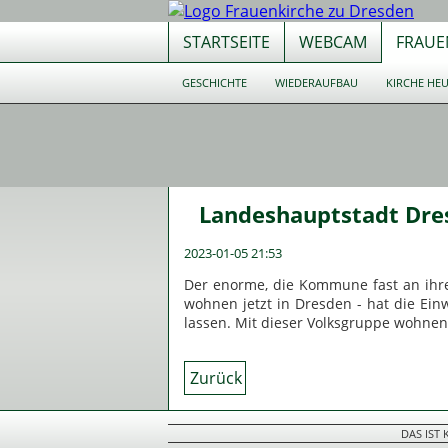
STARTSEITE
WEBCAM
FRAUE
Navigation
GESCHICHTE
WIEDERAUFBAU
KIRCHE HE
überspringen
Navigation
überspringen
Landeshauptstadt Dres
2023-01-05 21:53
Der enorme, die Kommune fast an ihre
wohnen jetzt in Dresden - hat die Ei
lassen. Mit dieser Volksgruppe wohnen 
Zurück
DAS IST