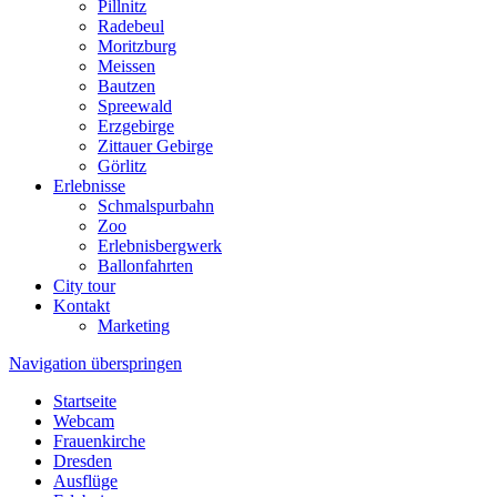
Pillnitz
Radebeul
Moritzburg
Meissen
Bautzen
Spreewald
Erzgebirge
Zittauer Gebirge
Görlitz
Erlebnisse
Schmalspurbahn
Zoo
Erlebnisbergwerk
Ballonfahrten
City tour
Kontakt
Marketing
Navigation überspringen
Startseite
Webcam
Frauenkirche
Dresden
Ausflüge