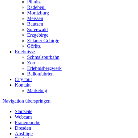
Pillnitz
Radebeul
Moritzburg
Meissen
Bautzen
Spreewald
Erzgebirge
Zittauer Gebirge
Görlitz
Erlebnisse
Schmalspurbahn
Zoo
Erlebnisbergwerk
Ballonfahrten
City tour
Kontakt
Marketing
Navigation überspringen
Startseite
Webcam
Frauenkirche
Dresden
Ausflüge