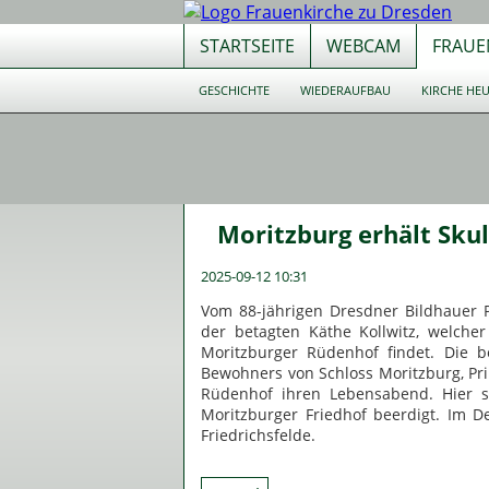
STARTSEITE
WEBCAM
FRAUE
Navigation
GESCHICHTE
WIEDERAUFBAU
KIRCHE HE
überspringen
Navigation
überspringen
Moritzburg erhält Sku
2025-09-12 10:31
Vom 88-jährigen Dresdner Bildhauer 
der betagten Käthe Kollwitz, welche
Moritzburger Rüdenhof findet. Die 
Bewohners von Schloss Moritzburg, Pr
Rüdenhof ihren Lebensabend. Hier s
Moritzburger Friedhof beerdigt. Im D
Friedrichsfelde.