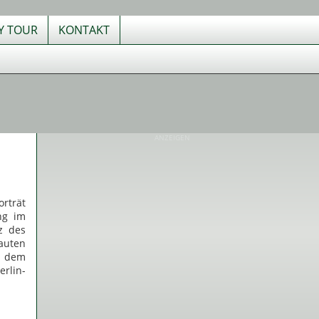
TY TOUR
KONTAKT
ANZEIGEN
rträt
ng im
z des
bauten
f dem
rlin-