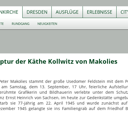
NKIRCHE
DRESDEN
AUSFLÜGE
ERLEBNISSE
CI
UTE
RUNDGANG
NEUIGKEITEN
lptur der Käthe Kollwitz von Makolies
Peter Makolies stammt der große Usedomer Feldstein mit dem Po
r am Samstag, dem 13. September, 17 Uhr, feierliche Aufstellu
berühmte Grafikerin und Bildhauerin verlebte unter dem Schut
inz Ernst Heinrich von Sachsen, im heute zur Gedenkstätte umge
tarb sie 77-jährig am 22. April 1945 und wurde zunächst au
ezember 1945 gelangte sie ins Familiengrab auf dem Friedhof Be