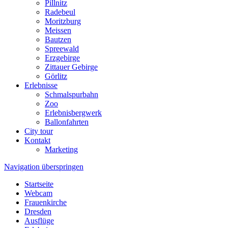
Pillnitz
Radebeul
Moritzburg
Meissen
Bautzen
Spreewald
Erzgebirge
Zittauer Gebirge
Görlitz
Erlebnisse
Schmalspurbahn
Zoo
Erlebnisbergwerk
Ballonfahrten
City tour
Kontakt
Marketing
Navigation überspringen
Startseite
Webcam
Frauenkirche
Dresden
Ausflüge