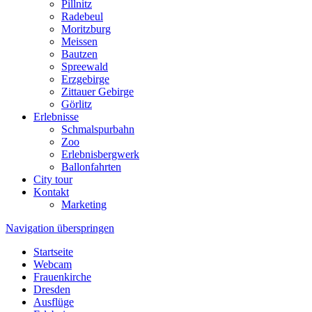
Pillnitz
Radebeul
Moritzburg
Meissen
Bautzen
Spreewald
Erzgebirge
Zittauer Gebirge
Görlitz
Erlebnisse
Schmalspurbahn
Zoo
Erlebnisbergwerk
Ballonfahrten
City tour
Kontakt
Marketing
Navigation überspringen
Startseite
Webcam
Frauenkirche
Dresden
Ausflüge