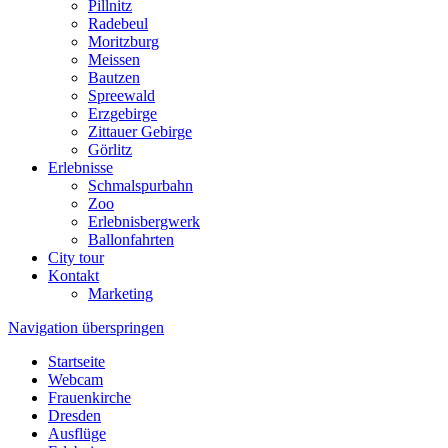
Pillnitz
Radebeul
Moritzburg
Meissen
Bautzen
Spreewald
Erzgebirge
Zittauer Gebirge
Görlitz
Erlebnisse
Schmalspurbahn
Zoo
Erlebnisbergwerk
Ballonfahrten
City tour
Kontakt
Marketing
Navigation überspringen
Startseite
Webcam
Frauenkirche
Dresden
Ausflüge