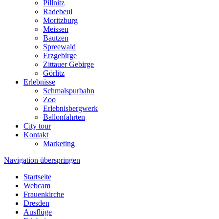
Pillnitz
Radebeul
Moritzburg
Meissen
Bautzen
Spreewald
Erzgebirge
Zittauer Gebirge
Görlitz
Erlebnisse
Schmalspurbahn
Zoo
Erlebnisbergwerk
Ballonfahrten
City tour
Kontakt
Marketing
Navigation überspringen
Startseite
Webcam
Frauenkirche
Dresden
Ausflüge