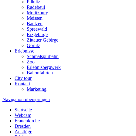
Pillnitz
Radebeul
Moritzburg
Meissen
Bautzen
Spreewald
Erzgebirge
Zittauer Gebirge
Görlitz
Erlebnisse
Schmalspurbahn
Zoo
Erlebnisbergwerk
Ballonfahrten
City tour
Kontakt
Marketing
Navigation überspringen
Startseite
Webcam
Frauenkirche
Dresden
Ausflüge