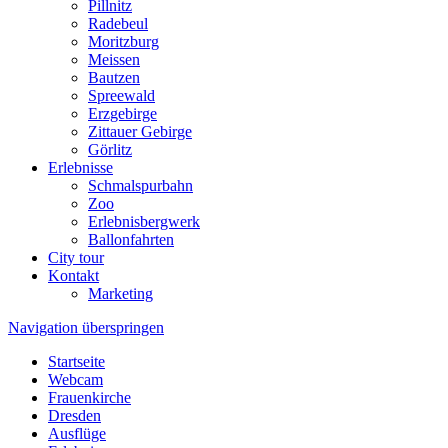
Pillnitz
Radebeul
Moritzburg
Meissen
Bautzen
Spreewald
Erzgebirge
Zittauer Gebirge
Görlitz
Erlebnisse
Schmalspurbahn
Zoo
Erlebnisbergwerk
Ballonfahrten
City tour
Kontakt
Marketing
Navigation überspringen
Startseite
Webcam
Frauenkirche
Dresden
Ausflüge