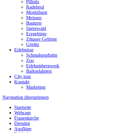
Pillnitz
Radebeul
Moritzburg
Meissen
Bautzen
Spreewald
Erzgebirge
Zittauer Gebirge
Görlitz
Erlebnisse
Schmalspurbahn
Zoo
Erlebnisbergwerk
Ballonfahrten
City tour
Kontakt
Marketing
Navigation überspringen
Startseite
Webcam
Frauenkirche
Dresden
Ausflüge