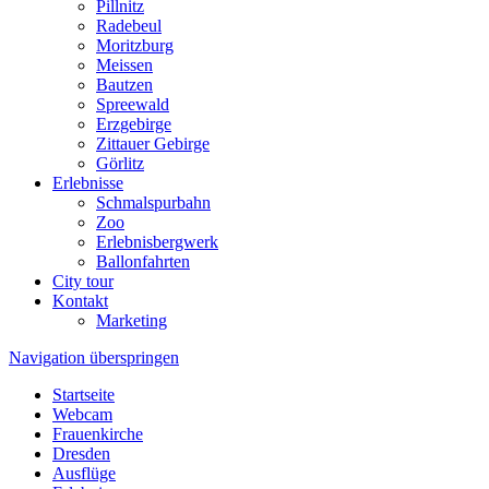
Pillnitz
Radebeul
Moritzburg
Meissen
Bautzen
Spreewald
Erzgebirge
Zittauer Gebirge
Görlitz
Erlebnisse
Schmalspurbahn
Zoo
Erlebnisbergwerk
Ballonfahrten
City tour
Kontakt
Marketing
Navigation überspringen
Startseite
Webcam
Frauenkirche
Dresden
Ausflüge