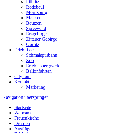
Pillnitz
Radebeul
Moritzburg
Meissen
Bautzen
Spreewald
Erzgebirge
Zittauer Gebirge
Görlitz
Erlebnisse
Schmalspurbahn
Zoo
Erlebnisbergwerk
Ballonfahrten
City tour
Kontakt
Marketing
Navigation überspringen
Startseite
Webcam
Frauenkirche
Dresden
Ausflüge