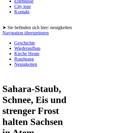
Erlebnisse
City tour
Kontakt
➤ Sie befinden sich hier: neuigkeiten
Navigation überspringen
Geschichte
Wiederaufbau
Kirche Heute
Rundgang
Neuigkeiten
Sahara-Staub,
Schnee, Eis und
strenger Frost
halten Sachsen
in Atem