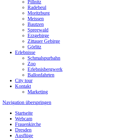
Pillnitz
Radebeul
Moritzburg
Meissen
Bautzen
Spreewald
Erzgebirge
Zittauer Gebirge
Görlitz
Erlebnisse
Schmalspurbahn
Zoo
Erlebnisbergwerk
Ballonfahrten
City tour
Kontakt
Marketing
Navigation überspringen
Startseite
Webcam
Frauenkirche
Dresden
Ausflüge