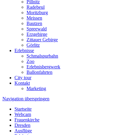
Pillnitz
Radebeul
Moritzburg
Meissen
Bautzen
Spreewald
Erzgebirge
Zittauer Gebirge
Görlitz
Erlebnisse
Schmalspurbahn
Zoo
Erlebnisbergwerk
Ballonfahrten
City tour
Kontakt
Marketing
Navigation überspringen
Startseite
Webcam
Frauenkirche
Dresden
Ausflüge