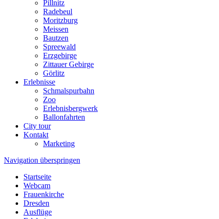
Pillnitz
Radebeul
Moritzburg
Meissen
Bautzen
Spreewald
Erzgebirge
Zittauer Gebirge
Görlitz
Erlebnisse
Schmalspurbahn
Zoo
Erlebnisbergwerk
Ballonfahrten
City tour
Kontakt
Marketing
Navigation überspringen
Startseite
Webcam
Frauenkirche
Dresden
Ausflüge