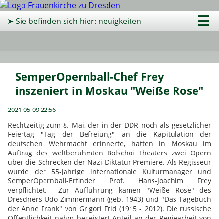
☰
➤ Sie befinden sich hier: neuigkeiten
SemperOpernball-Chef Frey
inszeniert in Moskau "Weiße Rose"
2021-05-09 22:56
Rechtzeitig zum 8. Mai, der in der DDR noch als gesetzlicher
Feiertag "Tag der Befreiung" an die Kapitulation der
deutschen Wehrmacht erinnerte, hatten in Moskau im
Auftrag des weltberühmten Bolschoi Theaters zwei Opern
über die Schrecken der Nazi-Diktatur Premiere. Als Regisseur
wurde der 55-jährige internationale Kulturmanager und
SemperOpernball-Erfinder Prof. Hans-Joachim Frey
verpflichtet. Zur Aufführung kamen "Weiße Rose" des
Dresdners Udo Zimmermann (geb. 1943) und "Das Tagebuch
der Anne Frank" von Grigori Frid (1915 - 2012). Die russische
Öffentlichkeit nahm begeistert Anteil an der Regiearbeit von