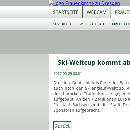
STARTSEITE
WEBCAM
FRAUE
Navigation
GESCHICHTE
WIEDERAUFBAU
KIRCHE HE
überspringen
Navigation
überspringen
Ski-Weltcup kommt ab 
2017-05-29 00:01
Dresden, Deutschlands Perle des Baroc
auch noch den Skilanglauf-Weltcup. Ab 
der barocken Traum-Kulisse gegenei
aufgebaut. An den 1,2 Millionen Euro K
Freistaat Sachsen und die Stadt Dr
Sponsoren aufgebracht.
Zurück