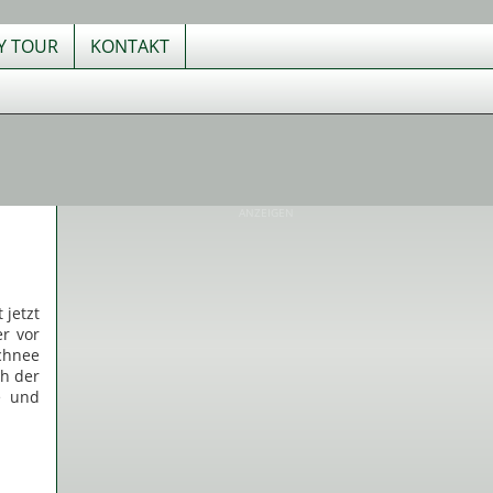
TY TOUR
KONTAKT
ANZEIGEN
 jetzt
er vor
chnee
ch der
e und