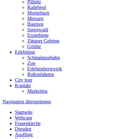
Pillnitz
Radebeul
Moritzburg
Meissen
Bautzen
Spreewald
Erzgebirge
Zittauer Gebirge
Görlitz
Erlebnisse
Schmalspurbahn
Zoo
Erlebnisbergwerk
Ballonfahrten
City tour
Kontakt
Marketing
Navigation überspringen
Startseite
Webcam
Frauenkirche
Dresden
Ausflüge