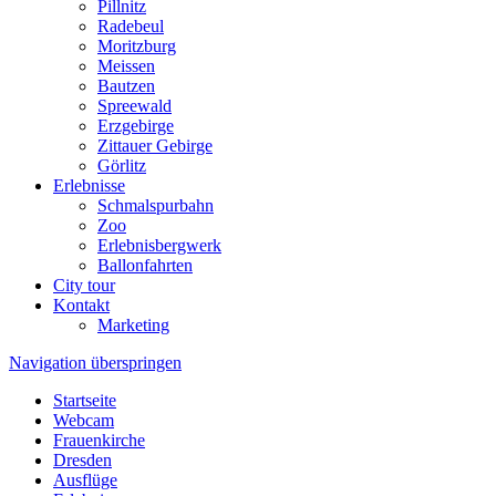
Pillnitz
Radebeul
Moritzburg
Meissen
Bautzen
Spreewald
Erzgebirge
Zittauer Gebirge
Görlitz
Erlebnisse
Schmalspurbahn
Zoo
Erlebnisbergwerk
Ballonfahrten
City tour
Kontakt
Marketing
Navigation überspringen
Startseite
Webcam
Frauenkirche
Dresden
Ausflüge