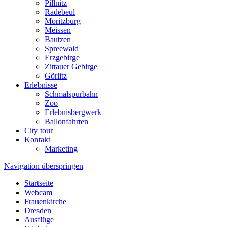
Pillnitz
Radebeul
Moritzburg
Meissen
Bautzen
Spreewald
Erzgebirge
Zittauer Gebirge
Görlitz
Erlebnisse
Schmalspurbahn
Zoo
Erlebnisbergwerk
Ballonfahrten
City tour
Kontakt
Marketing
Navigation überspringen
Startseite
Webcam
Frauenkirche
Dresden
Ausflüge